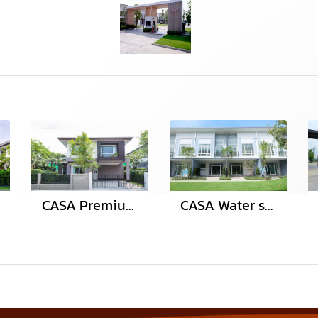
CASA Premium ราชพฤกษ์ แจ้งวัฒนะ
CASA Water side พระะราม 5